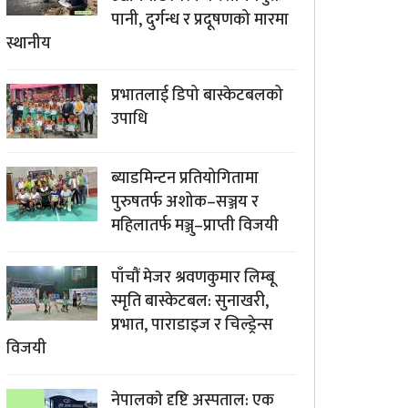
पानी, दुर्गन्ध र प्रदूषणको मारमा
स्थानीय
प्रभातलाई डिपो बास्केटबलको
उपाधि
ब्याडमिन्टन प्रतियोगितामा
पुरुषतर्फ अशोक–सञ्जय र
महिलातर्फ मञ्जु–प्राप्ती विजयी
पाँचौं मेजर श्रवणकुमार लिम्बू
स्मृति बास्केटबल: सुनाखरी,
प्रभात, पाराडाइज र चिल्ड्रेन्स
विजयी
नेपालकाे दृष्टि अस्पताल: एक