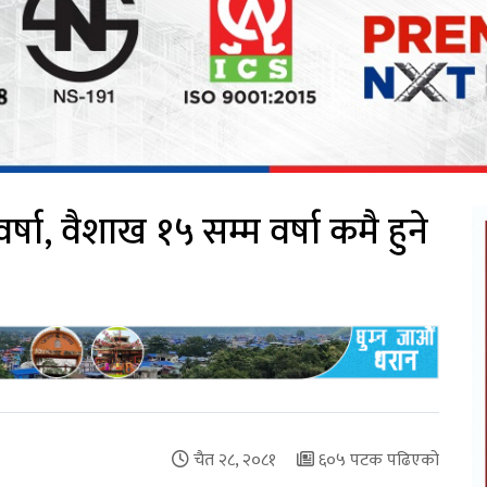
ा, वैशाख १५ सम्म वर्षा कमै हुने
चैत २८, २०८१
६०५ पटक पढिएको