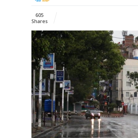
605
Shares