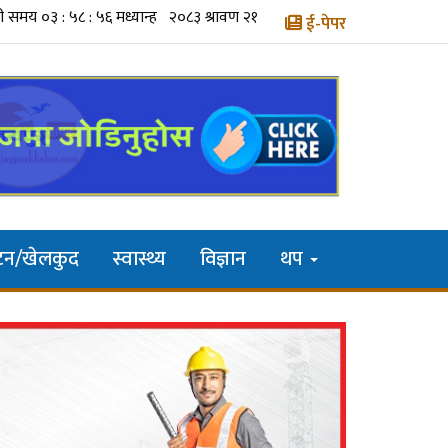
ई-पेपर
यटन/खेलकुद
स्वास्थ्य
विज्ञान
थप