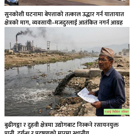
सुनकोशी घटनामा बेपत्ताको तत्काल उद्धार गर्न यातायात
क्षेत्रको माग, व्यवसायी–मजदुरलाई आतंकित नगर्न आग्रह
बुढीगङ्गा र दुहवी क्षेत्रमा उद्योगबाट निस्कने रसायनयुक्त
पानी, दुर्गन्ध र प्रदूषणको मारमा स्थानीय