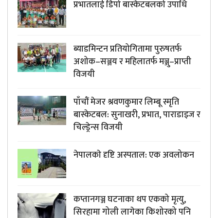
प्रभातलाई डिपो बास्केटबलको उपाधि
ब्याडमिन्टन प्रतियोगितामा पुरुषतर्फ
अशोक–सञ्जय र महिलातर्फ मञ्जु–प्राप्ती
विजयी
पाँचौं मेजर श्रवणकुमार लिम्बू स्मृति
बास्केटबल: सुनाखरी, प्रभात, पाराडाइज र
चिल्ड्रेन्स विजयी
नेपालकाे दृष्टि अस्पताल: एक अवलोकन
कप्तानगञ्ज घटनाका थप एकको मृत्यु,
सिरहामा गोली लागेका किशोरको पनि