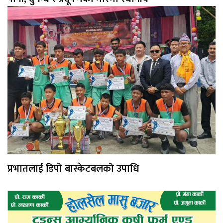
प्रभातलाई डिपो बास्केटबलको उपाधि