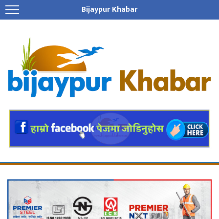
Bijaypur Khabar