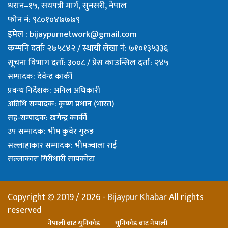
धरान–१५, सयपत्री मार्ग, सुनसरी, नेपाल
फोन नं: ९८०१०४७७७९
इमेल :
bijaypurnetwork@gmail.com
कम्पनि दर्ताः २७५८४२ / स्थायी लेखा नं: ७१०१३५३३६
सूचना विभाग दर्ता: ३००८ / प्रेस काउन्सिल दर्ता: २४५
सम्पादक: देवेन्द्र कार्की
प्रवन्ध निर्देशक: अनिल अधिकारी
अतिथि सम्पादक: कृष्ण प्रधान (भारत)
सह-सम्पादक: खगेन्द्र कार्की
उप सम्पादक: भीम कुवेर गुरुङ
सल्लाहाकार सम्पादक: भीमज्वाला राई
सल्लाकारः गिरीधारी सापकाेटा
Copyright © 2019 / 2026 -
Bijaypur Khabar
All rights
reserved
नेपाली बाट युनिकोड
युनिकोड बाट नेपाली