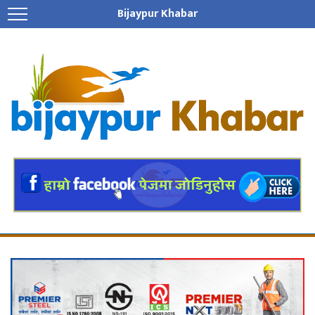
Bijaypur Khabar