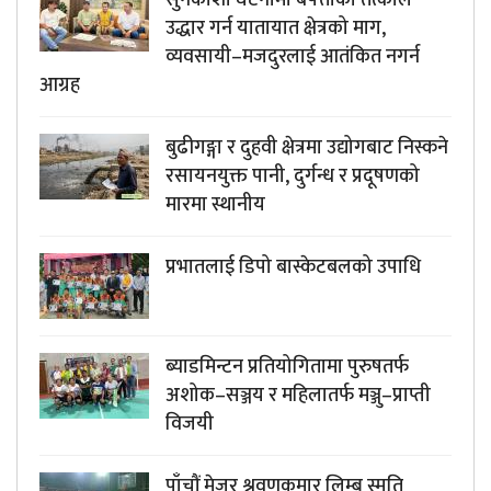
सुनकोशी घटनामा बेपत्ताको तत्काल
उद्धार गर्न यातायात क्षेत्रको माग,
व्यवसायी–मजदुरलाई आतंकित नगर्न
आग्रह
बुढीगङ्गा र दुहवी क्षेत्रमा उद्योगबाट निस्कने
रसायनयुक्त पानी, दुर्गन्ध र प्रदूषणको
मारमा स्थानीय
प्रभातलाई डिपो बास्केटबलको उपाधि
ब्याडमिन्टन प्रतियोगितामा पुरुषतर्फ
अशोक–सञ्जय र महिलातर्फ मञ्जु–प्राप्ती
विजयी
पाँचौं मेजर श्रवणकुमार लिम्बू स्मृति