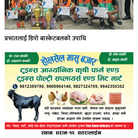
प्रभातलाई डिपो बास्केटबलको उपाधि