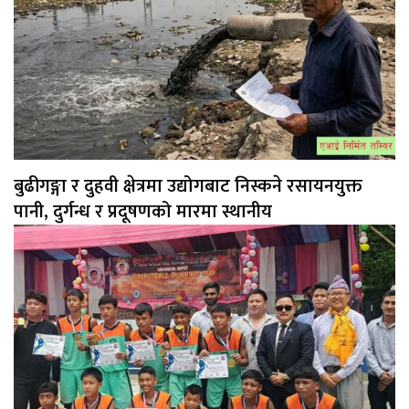
बुढीगङ्गा र दुहवी क्षेत्रमा उद्योगबाट निस्कने रसायनयुक्त
पानी, दुर्गन्ध र प्रदूषणको मारमा स्थानीय