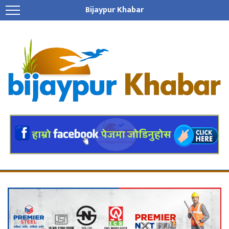
Bijaypur Khabar