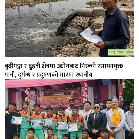
बुढीगङ्गा र दुहवी क्षेत्रमा उद्योगबाट निस्कने रसायनयुक्त
पानी, दुर्गन्ध र प्रदूषणको मारमा स्थानीय