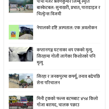
पाँचौं मेजर श्रवणकुमार लिम्बू स्मृति
बास्केटबल: सुनाखरी, प्रभात, पाराडाइज र
चिल्ड्रेन्स विजयी
नेपालकाे दृष्टि अस्पताल: एक अवलोकन
कप्तानगञ्ज घटनाका थप एकको मृत्यु,
सिरहामा गोली लागेका किशोरको पनि
मृत्यु
सिरहा र जनकपुरमा कर्फ्यू, तनाव बढेपछि
सेना परिचालन
मिनी ट्रकको फल्स बटमबाट ४५४ किलो
गाँजा बरामद, चालक पक्राउ