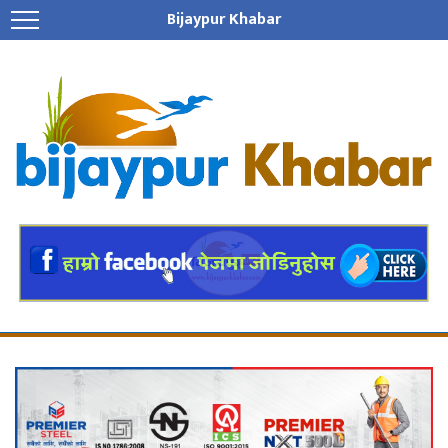
Bijaypur Khabar